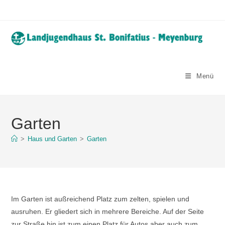
Zum
Inhalt
springen
Menü
Garten
>
Haus und Garten
>
Garten
Im Garten ist außreichend Platz zum zelten, spielen und
ausruhen. Er gliedert sich in mehrere Bereiche. Auf der Seite
zur Straße hin ist zum einen Platz für Autos aber auch zum