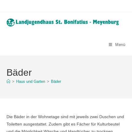
Zum
Inhalt
springen
Menü
Bäder
>
Haus und Garten
>
Bäder
Die Bäder in der Wohnetage sind mit jeweils zwei Duschen und
Toiletten ausgestattet. Zudem gibt es Fächer für Kulturbeutel
und die Möglichkeit Wäsche und Handtücher zu trocknen.